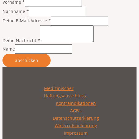
Vorname
*
Nachname
*
Deine E-Mail-Adresse
*
Deine Nachricht
*
Name
abschicken
Medizinischer
Haftungsausschluss
Kontraindikationen
AGB’s
Datenschutzerklärung
Widerrufsbelehrung
Impressum