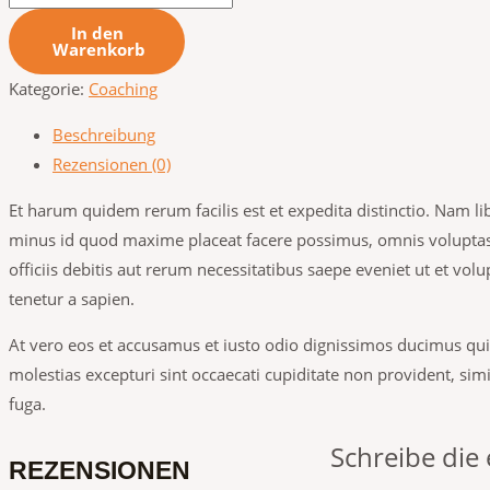
In den
Warenkorb
Kategorie:
Coaching
Beschreibung
Rezensionen (0)
Et harum quidem rerum facilis est et expedita distinctio. Nam l
minus id quod maxime placeat facere possimus, omnis volupta
officiis debitis aut rerum necessitatibus saepe eveniet ut et v
tenetur a sapien.
At vero eos et accusamus et iusto odio dignissimos ducimus qui
molestias excepturi sint occaecati cupiditate non provident, simi
fuga.
Schreibe die
REZENSIONEN