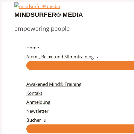
Zum
Couple's
Inhalt
Guidance
MINDSURFER® MEDIA
springen
Menge
empowering people
Home
Atem-, Relax- und Stimmtraining
Awakened Mind® Training
Kontakt
Anmeldung
Newsletter
Bücher