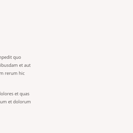
impedit quo
ibusdam et aut
rum rerum hic
dolores et quas
borum et dolorum