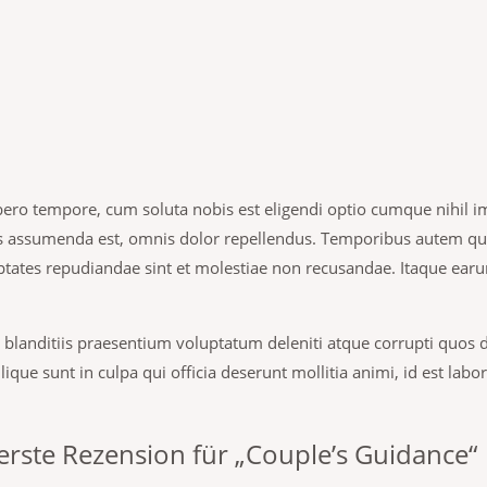
ibero tempore, cum soluta nobis est eligendi optio cumque nihil 
s assumenda est, omnis dolor repellendus. Temporibus autem qu
oluptates repudiandae sint et molestiae non recusandae. Itaque ea
 blanditiis praesentium voluptatum deleniti atque corrupti quos 
lique sunt in culpa qui officia deserunt mollitia animi, id est la
 erste Rezension für „Couple’s Guidance“